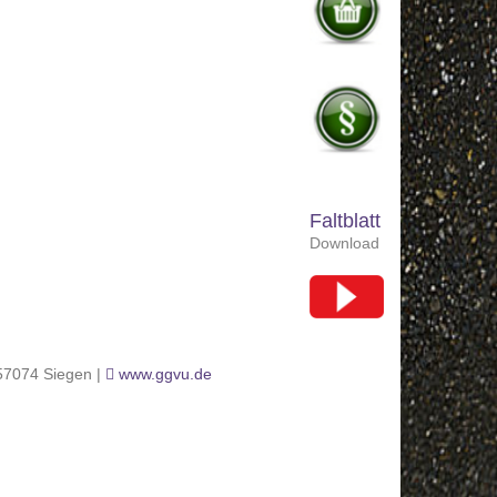
Faltblatt
Download
 57074 Siegen |
www.ggvu.de