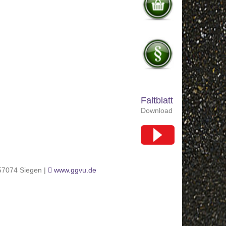
Faltblatt
Download
 57074 Siegen |
www.ggvu.de