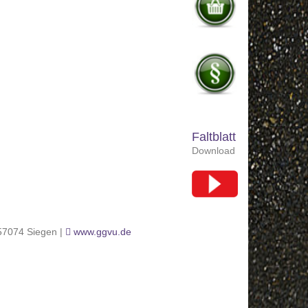
Faltblatt
Download
 57074 Siegen |
www.ggvu.de