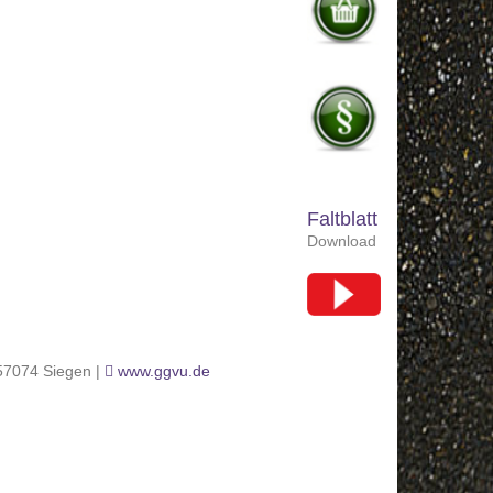
Faltblatt
Download
 57074 Siegen |
www.ggvu.de