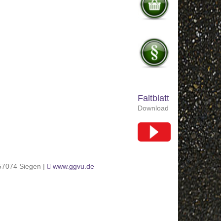
Faltblatt
Download
 57074 Siegen |
www.ggvu.de