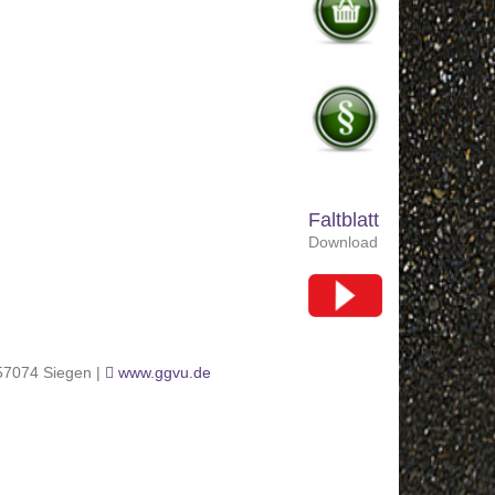
Faltblatt
Download
 57074 Siegen |
www.ggvu.de