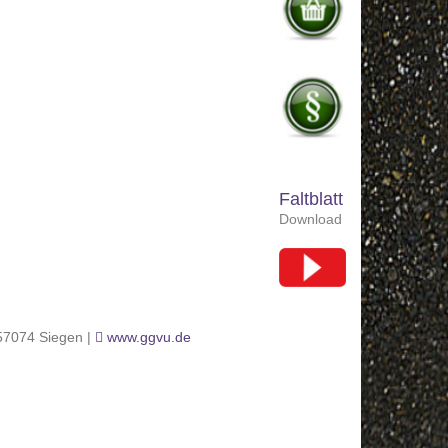
Faltblatt
Download
 57074 Siegen |
www.ggvu.de