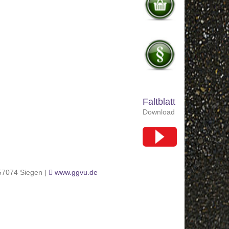
Faltblatt
Download
 57074 Siegen |
www.ggvu.de