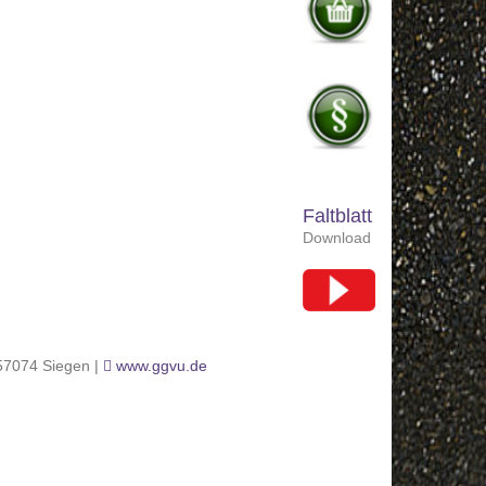
Faltblatt
Download
 57074 Siegen |
www.ggvu.de