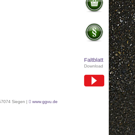
Faltblatt
Download
 57074 Siegen |
www.ggvu.de