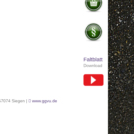
Faltblatt
Download
 57074 Siegen |
www.ggvu.de