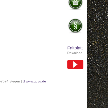
Faltblatt
Download
 57074 Siegen |
www.ggvu.de