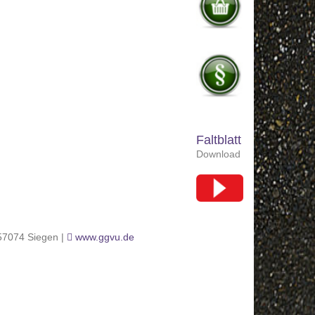
Faltblatt
Download
 57074 Siegen |
www.ggvu.de