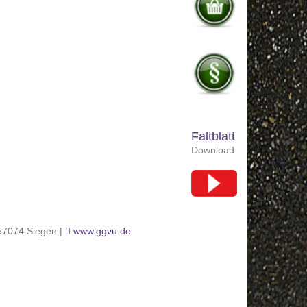
Faltblatt
Download
 57074 Siegen |
www.ggvu.de