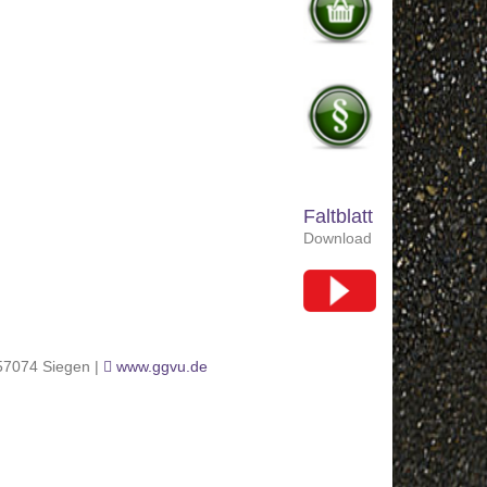
Faltblatt
Download
 57074 Siegen |
www.ggvu.de