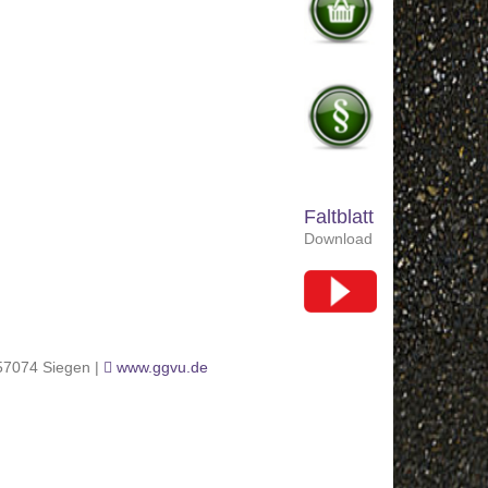
Faltblatt
Download
 57074 Siegen |
www.ggvu.de