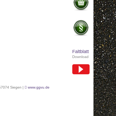
Faltblatt
Download
 57074 Siegen |
www.ggvu.de