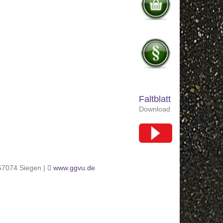
Faltblatt
Download
 57074 Siegen |
www.ggvu.de